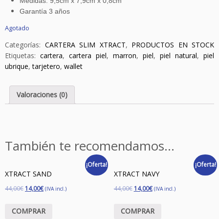
Medidas: 9,5cm x 7,9cm x 0,8cm
Garantía 3 años
Agotado
Categorías:
CARTERA SLIM XTRACT
,
PRODUCTOS EN STOCK
Etiquetas:
cartera
,
cartera piel
,
marron
,
piel
,
piel natural
,
piel
ubrique
,
tarjetero
,
wallet
Valoraciones (0)
También te recomendamos…
¡Oferta!
¡Oferta!
XTRACT SAND
XTRACT NAVY
44,00
€
14,00
€
44,00
€
14,00
€
(IVA incl.)
(IVA incl.)
COMPRAR
COMPRAR