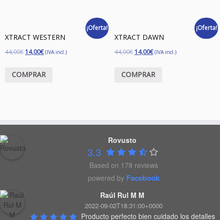
¡Oferta!
¡Oferta!
XTRACT WESTERN
XTRACT DAWN
44,00
€
14,00
€
44,00
€
14,00
€
(IVA incl.)
(IVA incl.)
COMPRAR
COMPRAR
Rovusto
3.3
Based on 178 reviews
Facebook
powered by
Raúl Rul M M
2022-09-02T18:31:00+0000
Producto perfecto bien cuidado los detalles 