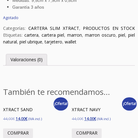
Medidas: 9,5cm x 7,9cm x 0,8cm
Garantía 3 años
Agotado
Categorías:
CARTERA SLIM XTRACT
,
PRODUCTOS EN STOCK
Etiquetas:
cartera
,
cartera piel
,
marron
,
marron oscuro
,
piel
,
piel
natural
,
piel ubrique
,
tarjetero
,
wallet
Valoraciones (0)
También te recomendamos…
¡Oferta!
¡Oferta!
XTRACT SAND
XTRACT NAVY
44,00
€
14,00
€
44,00
€
14,00
€
(IVA incl.)
(IVA incl.)
COMPRAR
COMPRAR