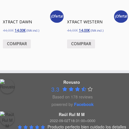
¡Oferta!
¡Oferta!
XTRACT DAWN
XTRACT WESTERN
44,00
€
14,00
€
44,00
€
14,00
€
(IVA incl.)
(IVA incl.)
COMPRAR
COMPRAR
Rovusto
3.3
Based on 178 reviews
Facebook
powered by
Raúl Rul M M
2022-09-02T18:31:00+0000
Producto perfecto bien cuidado los detalles 