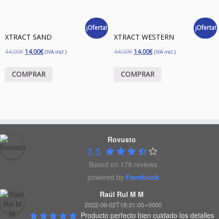
¡Oferta!
¡Oferta!
XTRACT SAND
XTRACT WESTERN
44,00
€
14,00
€
44,00
€
14,00
€
(IVA incl.)
(IVA incl.)
COMPRAR
COMPRAR
Rovusto
3.3
Based on 178 reviews
Facebook
powered by
Raúl Rul M M
2022-09-02T18:31:00+0000
Producto perfecto bien cuidado los detalles 