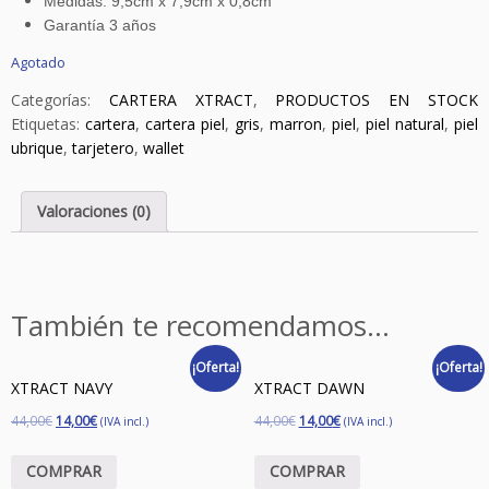
Medidas: 9,5cm x 7,9cm x 0,8cm
Garantía 3 años
Agotado
Categorías:
CARTERA XTRACT
,
PRODUCTOS EN STOCK
Etiquetas:
cartera
,
cartera piel
,
gris
,
marron
,
piel
,
piel natural
,
piel
ubrique
,
tarjetero
,
wallet
Valoraciones (0)
También te recomendamos…
¡Oferta!
¡Oferta!
XTRACT NAVY
XTRACT DAWN
44,00
€
14,00
€
44,00
€
14,00
€
(IVA incl.)
(IVA incl.)
COMPRAR
COMPRAR