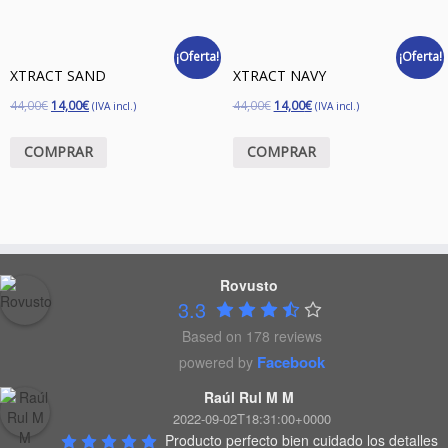
¡Oferta!
¡Oferta!
XTRACT SAND
XTRACT NAVY
44,00
€
14,00
€
44,00
€
14,00
€
(IVA incl.)
(IVA incl.)
COMPRAR
COMPRAR
Rovusto
3.3
Based on 178 reviews
Facebook
powered by
Raúl Rul M M
2022-09-02T18:31:00+0000
Producto perfecto bien cuidado los detalles 