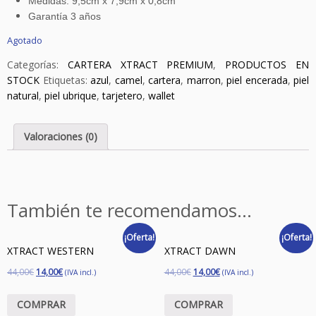
Medidas: 9,5cm x 7,9cm x 0,8cm
Garantía 3 años
Agotado
Categorías:
CARTERA XTRACT PREMIUM
,
PRODUCTOS EN
STOCK
Etiquetas:
azul
,
camel
,
cartera
,
marron
,
piel encerada
,
piel
natural
,
piel ubrique
,
tarjetero
,
wallet
Valoraciones (0)
También te recomendamos…
¡Oferta!
¡Oferta!
XTRACT WESTERN
XTRACT DAWN
44,00
€
14,00
€
44,00
€
14,00
€
(IVA incl.)
(IVA incl.)
COMPRAR
COMPRAR