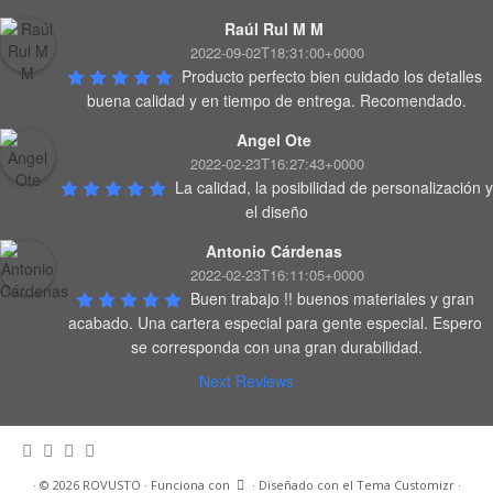
Raúl Rul M M
2022-09-02T18:31:00+0000
Producto perfecto bien cuidado los detalles 
buena calidad y en tiempo de entrega. Recomendado.
Angel Ote
2022-02-23T16:27:43+0000
La calidad, la posibilidad de personalización y 
el diseño
Antonio Cárdenas
2022-02-23T16:11:05+0000
Buen trabajo !! buenos materiales y gran 
acabado. Una cartera especial para gente especial. Espero 
se corresponda con una gran durabilidad.
Next Reviews
·
© 2026
ROVUSTO
·
Funciona con
·
Diseñado con el
Tema Customizr
·