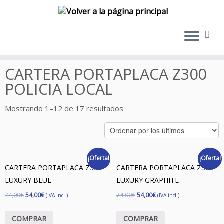
Saltar
al
CARTERA PORTAPLACA Z300
contenido
POLICIA LOCAL
Mostrando 1–12 de 17 resultados
¡Oferta!
¡Oferta!
CARTERA PORTAPLACA Z300
CARTERA PORTAPLACA Z300
LUXURY BLUE
LUXURY GRAPHITE
74,00
€
54,00
€
74,00
€
54,00
€
(IVA incl.)
(IVA incl.)
COMPRAR
COMPRAR