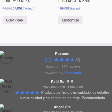
LUXURY CEREZA
PORTAPLACA Z300
74,00
€
54,00
€
199,00
€
(IVA incl.)
(IVA incl.)
COMPRAR
Customize
Rovusto
3.3
Based on 178 reviews
Facebook
powered by
Raúl Rul M M
2022-09-02T18:31:00+0000
Producto perfecto bien cuidado los detalles 
buena calidad y en tiempo de entrega. Recomendado.
Angel Ote