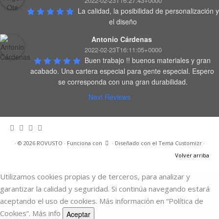
2022-02-23T16:27:43+0000
La calidad, la posibilidad de personalización y 
el diseño
Antonio Cárdenas
2022-02-23T16:11:05+0000
Buen trabajo !! buenos materiales y gran 
acabado. Una cartera especial para gente especial. Espero 
se corresponda con una gran durabilidad.
Next Reviews
·
© 2026
ROVUSTO
·
Funciona con
·
Diseñado con el
Tema Customizr
·
Volver arriba
Utilizamos cookies propias y de terceros, para analizar y
garantizar la calidad y seguridad. Si continúa navegando estará
aceptando el uso de cookies. Más información en “Política de
Cookies”.
Más info
Aceptar