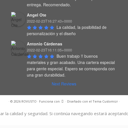
entrega. Recomendado.
Angel Ote
2022-02-23T16:27:43+0000
La calidad, la posibilidad de 
personalización y el diseño
Antonio Cárdenas
2022-02-23T16:11:05+0000
Buen trabajo !! buenos 
materiales y gran acabado. Una cartera especial 
para gente especial. Espero se corresponda con 
una gran durabilidad.
Next Reviews
·
© 2026
ROVUSTO
·
Funciona con
·
Diseñado con el
Tema Customizr
·
zar la calidad y seguridad. Si continúa navegando estará aceptando