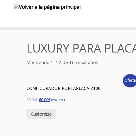
Saltar
al
LUXURY PARA PLAC
contenido
Mostrando 1–12 de 16 resultados
¡Oferta
CONFIGURADOR PORTAPLACA Z100
89,00
€
60,00
€
(IVA incl.)
Customize