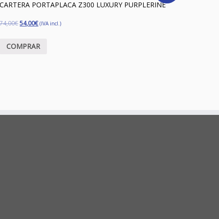
CARTERA PORTAPLACA Z300 LUXURY PURPLERINE
74,00
€
54,00
€
(IVA incl.)
COMPRAR