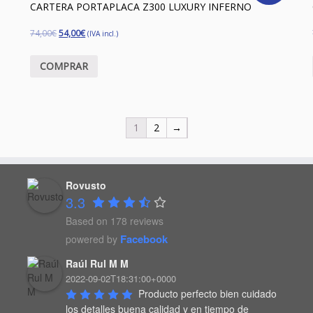
CARTERA PORTAPLACA Z300 LUXURY INFERNO
74,00
€
54,00
€
(IVA incl.)
COMPRAR
1
2
→
Rovusto
3.3
Based on 178 reviews
Facebook
powered by
Raúl Rul M M
2022-09-02T18:31:00+0000
Producto perfecto bien cuidado 
los detalles buena calidad y en tiempo de 